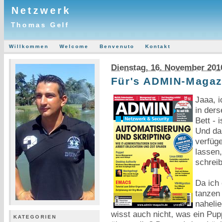
Netzwerk
Thomas Gelf
Willkommen
Welcome
Benvenuto
Kontakt
Dienstag, 16. November 201
Für's ADMIN-Magaz
Jaaa, i
in der
Bett - 
Und da 
verfüge
lassen,
schrei
Da ich
tanzen
nahelie
wisst auch nicht, was ein Pup
KATEGORIEN