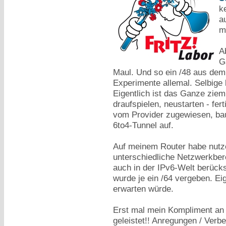
k
a
m
A
G
Maul. Und so ein /48 aus de
Experimente allemal. Selbige
Eigentlich ist das Ganze ziem
draufspielen, neustarten - fert
vom Provider zugewiesen, bau
6to4-Tunnel auf.
Auf meinem Router habe nutz
unterschiedliche Netzwerkbere
auch in der IPv6-Welt berücksi
wurde je ein /64 vergeben. Ei
erwarten würde.
Erst mal mein Kompliment an 
geleistet!! Anregungen / Ve