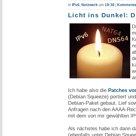
in
IPv6
,
Netzwerk
um
19:38
|
Kommentar
Licht ins Dunkel:
D
m
K
n
a
d
k
w
a
Ich habe also die
Patches vo
(Debian Squeeze) portiert un
Debian-Paket gebaut. Lief sow
Anfragen nach den AAAA-Recor
mit dem von mir gewählten IP
Als nächstes habe ich dann d
(ebenfalls unter Debian Sque