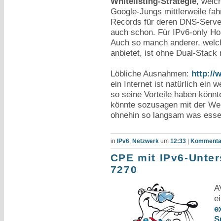
Whitelisting-Strategie
, welc
Google-Jungs mittlerweile fa
Records für deren DNS-Server,
auch schon. Für IPv6-only Ho
Auch so manch anderer, welch
anbietet, ist ohne Dual-Stack 
Löbliche Ausnahmen:
http://
ein Internet ist natürlich ei
so seine Vorteile haben könnt
könnte sozusagen mit der We
ohnehin so langsam was esse
in
IPv6
,
Netzwerk
um
12:33
|
Kommentar
CPE mit IPv6-Unte
7270
A
e
e
S