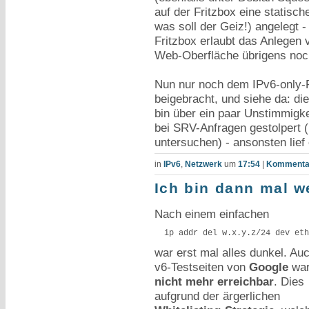
auf der Fritzbox eine statisch
was soll der Geiz!) angelegt -
Fritzbox erlaubt das Anlegen 
Web-Oberfläche übrigens noch
Nun nur noch dem IPv6-only
beigebracht, und siehe da: di
bin über ein paar Unstimmigke
bei SRV-Anfragen gestolpert 
untersuchen) - ansonsten lief 
in
IPv6
,
Netzwerk
um
17:54
|
Kommentar
Ich bin dann mal w
Nach einem einfachen
  ip addr del w.x.y.z/24 dev eth
war erst mal alles dunkel. Auc
v6-Testseiten von
Google
war
nicht mehr erreichbar
. Dies
aufgrund der ärgerlichen