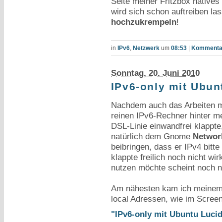
Seite meiner Fritzbox native
wird sich schon auftreiben la
hochzukrempeln
!
in
IPv6
,
Netzwerk
um
08:53
|
Kommentar
Sonntag, 20. Juni 2010
IPv6-only mit Ubun
Nachdem auch das Arbeiten m
reinen IPv6-Rechner hinter m
DSL-Linie einwandfrei klappte,
natürlich dem Gnome
Networ
beibringen, dass er IPv4 bitte
klappte freilich noch nicht wi
nutzen möchte scheint noch n
Am nähesten kam ich meinem Z
local Adressen, wie im Screen
"IPv6-only mit Ubuntu Lucid