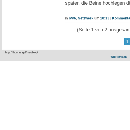
später, die Beine hochlegen d
in
IPv6
,
Netzwerk
um
10:13
|
Kommentar
(Seite 1 von 2, insgesa
1
http://thomas.gelf.net/blog/
Willkommen