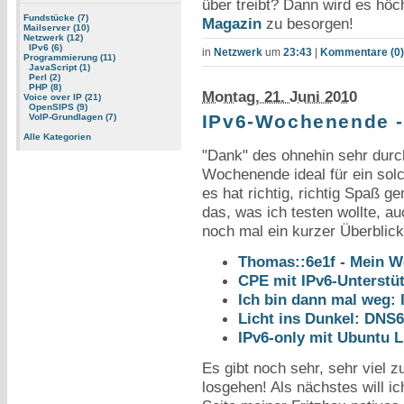
über treibt? Dann wird es höc
Fundstücke (7)
Magazin
zu besorgen!
Mailserver (10)
Netzwerk (12)
IPv6 (6)
in
Netzwerk
um
23:43
|
Kommentare (0)
Programmierung (11)
JavaScript (1)
Perl (2)
PHP (8)
Montag, 21. Juni 2010
Voice over IP (21)
OpenSIPS (9)
IPv6-Wochenende -
VoIP-Grundlagen (7)
Alle Kategorien
"Dank" des ohnehin sehr dur
Wochenende ideal für ein sol
es hat richtig, richtig Spaß ge
das, was ich testen wollte, auc
noch mal ein kurzer Überblick 
Thomas::6e1f - Mein W
CPE mit IPv6-Unterstü
Ich bin dann mal weg: 
Licht ins Dunkel: DNS
IPv6-only mit Ubuntu L
Es gibt noch sehr, sehr viel z
losgehen! Als nächstes will ic