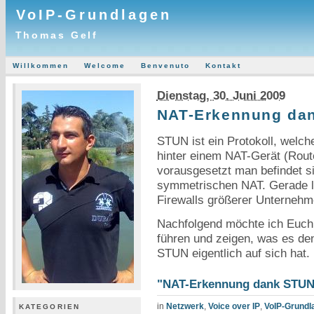
VoIP-Grundlagen
Thomas Gelf
Willkommen
Welcome
Benvenuto
Kontakt
Dienstag, 30. Juni 2009
NAT-Erkennung da
STUN ist ein Protokoll, welch
hinter einem NAT-Gerät (Router
vorausgesetzt man befindet si
symmetrischen NAT. Gerade let
Firewalls größerer Unternehm
Nachfolgend möchte ich Euch e
führen und zeigen, was es de
STUN eigentlich auf sich hat.
"NAT-Erkennung dank STUN" 
in
Netzwerk
,
Voice over IP
,
VoIP-Grundl
KATEGORIEN