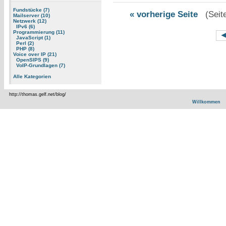
Fundstücke (7)
« vorherige Seite
(Seite 
Mailserver (10)
Netzwerk (12)
IPv6 (6)
Programmierung (11)
JavaScript (1)
Perl (2)
PHP (8)
Voice over IP (21)
OpenSIPS (9)
VoIP-Grundlagen (7)
Alle Kategorien
http://thomas.gelf.net/blog/
Willkommen