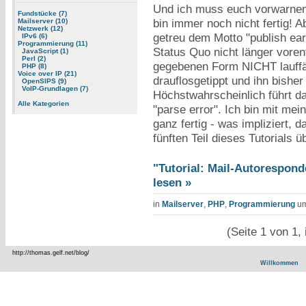
Und ich muss euch vorwarnen
Fundstücke (7)
bin immer noch nicht fertig! A
Mailserver (10)
Netzwerk (12)
getreu dem Motto "publish earl
IPv6 (6)
Programmierung (11)
Status Quo nicht länger vorent
JavaScript (1)
Perl (2)
gegebenen Form NICHT lauffäh
PHP (8)
Voice over IP (21)
drauflosgetippt und ihn bisher
OpenSIPS (9)
VoIP-Grundlagen (7)
Höchstwahrscheinlich führt da
Alle Kategorien
"parse error". Ich bin mit me
ganz fertig - was impliziert, 
fünften Teil dieses Tutorials
"Tutorial: Mail-Autoresponde
lesen »
in
Mailserver
,
PHP
,
Programmierung
u
(Seite 1 von 1,
http://thomas.gelf.net/blog/
Willkommen