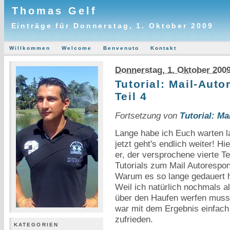
Thomas Gelf
Einträge für Donnerstag, 1. Oktober 2009
Willkommen
Welcome
Benvenuto
Kontakt
Donnerstag, 1. Oktober 200
Tutorial: Mail-Aut
Teil 4
Fortsetzung von
Tutorial: Ma
Lange habe ich Euch warten l
jetzt geht's endlich weiter! Hie
er, der versprochene vierte Te
Tutorials zum Mail Autorespon
Warum es so lange gedauert 
Weil ich natürlich nochmals al
über den Haufen werfen musst
war mit dem Ergebnis einfach
zufrieden.
KATEGORIEN