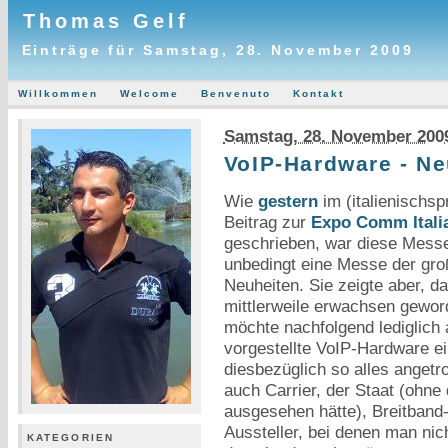
Thomas Gelf
Einträge für Samstag, 28. November 2009
Willkommen
Welcome
Benvenuto
Kontakt
Samstag, 28. November 200
VoIP-Hardware - N
Wie
gestern
im (italienischsp
Beitrag zur
Expo Comm Itali
geschrieben, war diese Messe
unbedingt eine Messe der gr
Neuheiten. Sie zeigte aber, d
mittlerweile erwachsen geword
möchte nachfolgend lediglich 
vorgestellte VoIP-Hardware e
diesbezüglich so alles angetr
auch Carrier, der Staat (ohne
ausgesehen hätte), Breitband-
Aussteller, bei denen man nic
KATEGORIEN