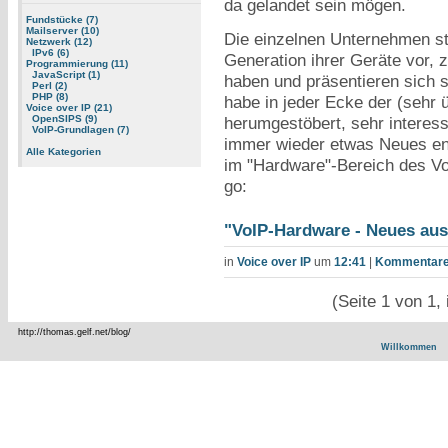
da gelandet sein mögen.
Fundstücke (7)
Mailserver (10)
Die einzelnen Unternehmen ste
Netzwerk (12)
IPv6 (6)
Generation ihrer Geräte vor, 
Programmierung (11)
JavaScript (1)
haben und präsentieren sich s
Perl (2)
PHP (8)
habe in jeder Ecke der (sehr
Voice over IP (21)
herumgestöbert, sehr interes
OpenSIPS (9)
VoIP-Grundlagen (7)
immer wieder etwas Neues ent
Alle Kategorien
im "Hardware"-Bereich des Vo
go:
"VoIP-Hardware - Neues aus
in
Voice over IP
um
12:41
|
Kommentare 
(Seite 1 von 1,
http://thomas.gelf.net/blog/
Willkommen