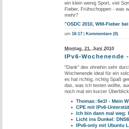
ein klein wenig Sport, viel S
Fieber, Frühschoppen - was w
mehr?
"OSDC 2010, WM-Fieber bei 
um
16:17
|
Kommentare (0)
Montag, 21. Juni 2010
IPv6-Wochenende -
"Dank" des ohnehin sehr dur
Wochenende ideal für ein sol
es hat richtig, richtig Spaß ge
das, was ich testen wollte, auc
noch mal ein kurzer Überblick 
Thomas::6e1f - Mein W
CPE mit IPv6-Unterstü
Ich bin dann mal weg: 
Licht ins Dunkel: DNS
IPv6-only mit Ubuntu L