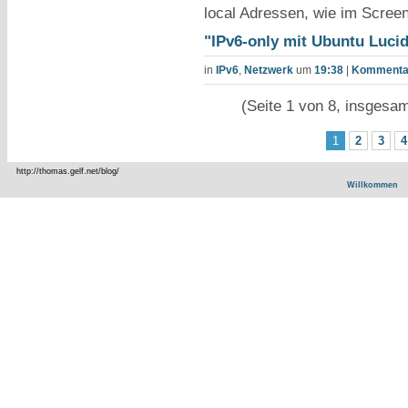
local Adressen, wie im Screen
"IPv6-only mit Ubuntu Lucid
in
IPv6
,
Netzwerk
um
19:38
|
Kommentar
(Seite 1 von 8, insgesa
1
2
3
4
http://thomas.gelf.net/blog/
Willkommen