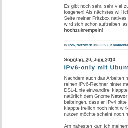
Es gibt noch sehr, sehr viel z
losgehen! Als nächstes will ic
Seite meiner Fritzbox native
wird sich schon auftreiben la
hochzukrempeln
!
in
IPv6
,
Netzwerk
um
08:53
|
Kommentar
Sonntag, 20. Juni 2010
IPv6-only mit Ubun
Nachdem auch das Arbeiten m
reinen IPv6-Rechner hinter m
DSL-Linie einwandfrei klappte,
natürlich dem Gnome
Networ
beibringen, dass er IPv4 bitte
klappte freilich noch nicht wi
nutzen möchte scheint noch n
Am nähesten kam ich meinem Z