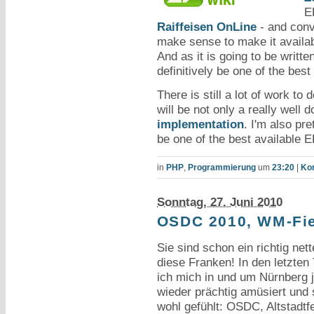
E
Raiffeisen OnLine
- and conv
make sense to make it avail
And as it is going to be writ
definitively be one of the best
There is still a lot of work to 
will be not only a really well
implementation
. I'm also pre
be one of the best available 
in
PHP
,
Programmierung
um
23:20
|
Ko
Sonntag, 27. Juni 2010
OSDC 2010, WM-Fie
Sie sind schon ein richtig net
diese Franken! In den letzten
ich mich in und um Nürnberg j
wieder prächtig amüsiert und s
wohl gefühlt: OSDC, Altstadtfe