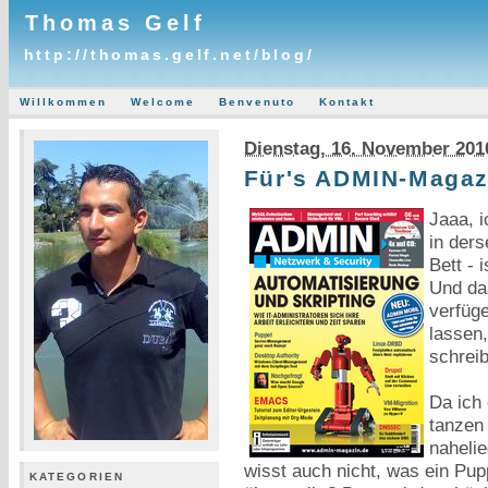
Thomas Gelf
http://thomas.gelf.net/blog/
Willkommen
Welcome
Benvenuto
Kontakt
Dienstag, 16. November 201
Für's ADMIN-Magaz
Jaaa, i
in der
Bett - 
Und da 
verfüge
lassen,
schrei
Da ich
tanzen
nahelie
wisst auch nicht, was ein Pup
KATEGORIEN