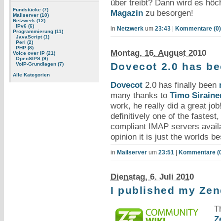
über treibt? Dann wird es höc
Fundstücke (7)
Magazin
zu besorgen!
Mailserver (10)
Netzwerk (12)
IPv6 (6)
in
Netzwerk
um
23:43
|
Kommentare (0)
Programmierung (11)
JavaScript (1)
Perl (2)
PHP (8)
Montag, 16. August 2010
Voice over IP (21)
OpenSIPS (9)
Dovecot 2.0 has be
VoIP-Grundlagen (7)
Alle Kategorien
Dovecot
2.0 has finally been
many thanks to
Timo Siraine
work, he really did a great jo
definitively one of the fastes
compliant IMAP servers avail
opinion it is just the worlds b
in
Mailserver
um
23:51
|
Kommentare (
Dienstag, 6. Juli 2010
I published my Ze
T
Z